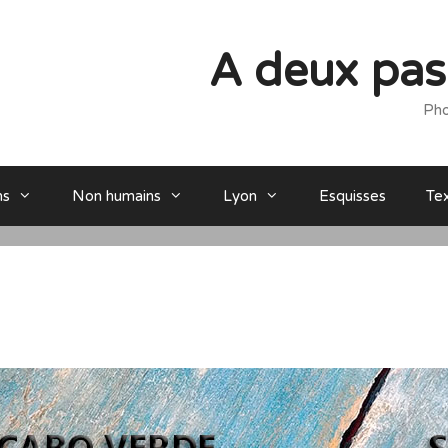
A deux pas 
Pho
ns
Non humains
Lyon
Esquisses
Te