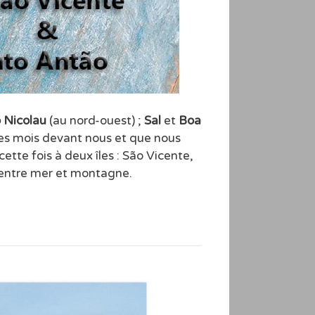
 Nicolau
(au nord-ouest) ;
Sal
et
Boa
es mois devant nous et que nous
te fois à deux îles : São Vicente,
x entre mer et montagne.