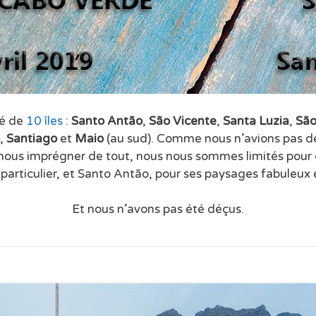
sé de
10 îles
:
Santo Antão
,
São Vicente
,
Santa Luzia
,
São
,
Santiago
et
Maio
(au sud). Comme nous n’avions pas d
ous imprégner de tout, nous nous sommes limités pour cet
 particulier, et Santo Antão, pour ses paysages fabuleu
Et nous n’avons pas été déçus.