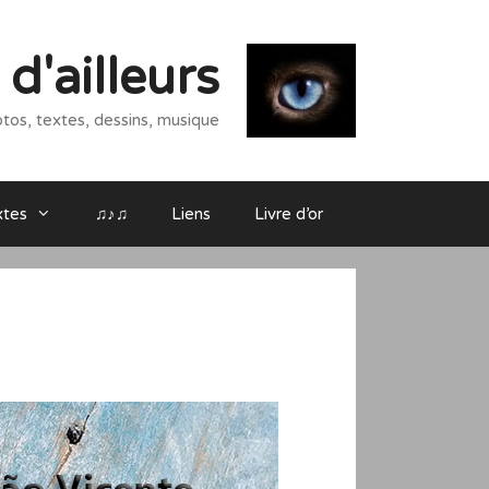
d'ailleurs
tos, textes, dessins, musique
xtes
♫♪♫
Liens
Livre d’or