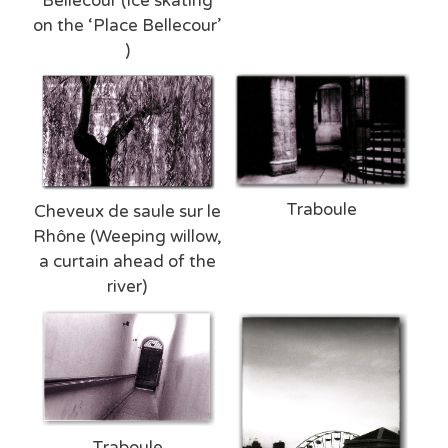
Bellecour (Ice skating
on the ‘Place Bellecour’
)
Traboule
Cheveux de saule sur le
Rhône (Weeping willow,
a curtain ahead of the
river)
Traboule