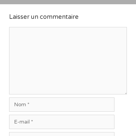
Laisser un commentaire
Commentaire
Nom
E-
mail
Site