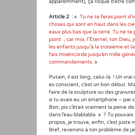
apparemment), ça risque d’être com
Article 2 :
«
Tu ne te feras point d’
choses qui sont en haut dans les cieu
eaux plus bas que la terre. Tu ne te 
point ; car moi, l’Éternel, ton Dieu, j
les enfants jusqu’à la troisième et 
fais miséricorde jusqu’en mille gén
commandements.
»
Putain, il est long, celui-là ! Un vr
es conscient, c’est un bon début. Ma
faire de la sculpture ou des gravures 
si tu avais eu un smartphone – par con
Bon, pis c’était vraiment la peine de 
dans l’eau blablabla » ? Tu pouvais
propos, je trouve, enfin, c’est juste 
Bref, revenons à ton problème de jalou