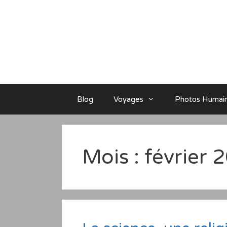
Aller
au
contenu
Blog
Voyages
Photos Humai
Mois :
février 