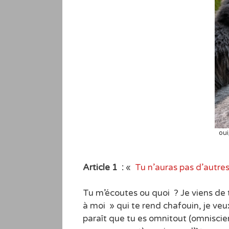
oui
Article 1 :
«
Tu n’auras pas d’autres
Tu m’écoutes ou quoi ? Je viens de te
à moi » qui te rend chafouin, je veu
paraît que tu es omnitout (omnisci