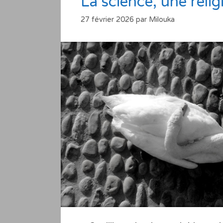
La science, une reli
27 février 2026
par
Milouka