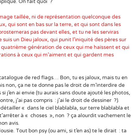
pliqué. On fait quoi ?
image taillée, ni de représentation quelconque des
x, qui sont en bas sur la terre, et qui sont dans les
prosterneras pas devant elles, et tu ne les serviras
e suis un Dieu jaloux, qui punit l’iniquité des pères sur
la quatrième génération de ceux qui me haïssent et qui
érations à ceux qui m’aiment et qui gardent mes
ai catalogue de red flags… Bon, tu es jaloux, mais tu en
is non, ça ne te donne pas le droit de m’interdire de
si j’en ai envie (tu aurais sans doute ajouté les photos,
tre, j’ai pas compris : j’ai le droit de dessiner ?).
détailler « dans le ciel blablabla, sur terre blablabla et
 t’arrêter à « choses », non ? ça alourdit vachement le
mon avis.
sie. Tout bon psy (ou ami, si t’en as) te le dirait : ta