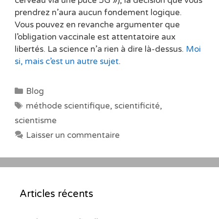
cerveau via une puce 5G »), la décision que vous
prendrez n’aura aucun fondement logique.
Vous pouvez en revanche argumenter que
l’obligation vaccinale est attentatoire aux
libertés. La science n’a rien à dire là-dessus.
Moi
si, mais c’est un autre sujet
.
Catégories
Blog
Étiquettes
méthode scientifique
,
scientificité
,
scientisme
Laisser un commentaire
Articles récents