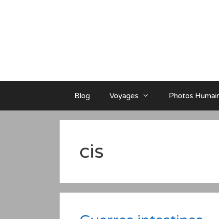
Aller
au
contenu
Blog
Voyages
Photos Humai
cis