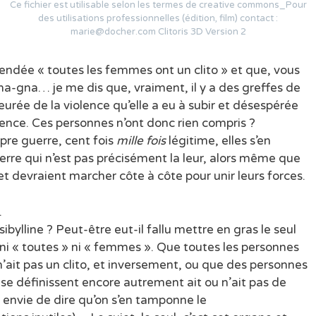
Ce fichier est utilisable selon les termes de creative commons_Pour
des utilisations professionnelles (édition, film) contact :
marie@docher.com Clitoris 3D Version 2
égendée « toutes les femmes ont un clito » et que, vous
a-gna… je me dis que, vraiment, il y a des greffes de
urée de la violence qu’elle a eu à subir et désespérée
lence. Ces personnes n’ont donc rien compris ?
opre guerre, cent fois
mille fois
légitime, elles s’en
re qui n’est pas précisément la leur, alors même que
et devraient marcher côte à côte pour unir leurs forces.
.
ibylline ? Peut-être eut-il fallu mettre en gras le seul
 ni « toutes » ni « femmes ». Que toutes les personnes
ait pas un clito, et inversement, ou que des personnes
 se définissent encore autrement ait ou n’ait pas de
 envie de dire qu’on s’en tamponne le