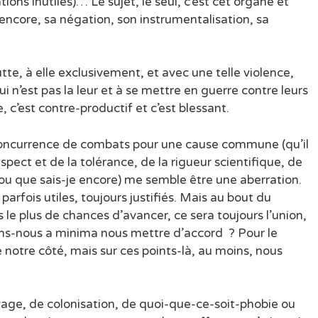
tions inutiles)… Le sujet, le seul, c’est cet organe et
 encore, sa négation, son instrumentalisation, sa
tte, à elle exclusivement, et avec une telle violence,
ui n’est pas la leur et à se mettre en guerre contre leurs
e, c’est contre-productif et c’est blessant.
concurrence de combats pour une cause commune (qu’il
espect et de la tolérance, de la rigueur scientifique, de
e ou que sais-je encore) me semble être une aberration.
parfois utiles, toujours justifiés. Mais au bout du
 le plus de chances d’avancer, ce sera toujours l’union,
ons-nous a minima nous mettre d’accord ? Pour le
 notre côté, mais sur ces points-là, au moins, nous
avage, de colonisation, de quoi-que-ce-soit-phobie ou