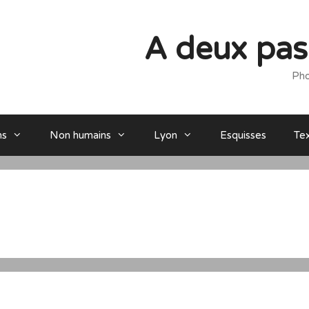
A deux pas 
Pho
ns
Non humains
Lyon
Esquisses
Te