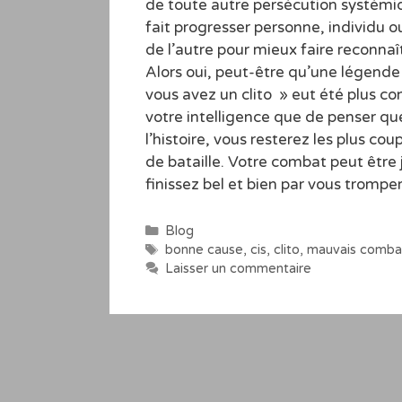
de toute autre persécution systémiq
fait progresser personne, individu ou 
de l’autre pour mieux faire reconnaît
Alors oui, peut-être qu’une légende 
vous avez un clito » eut été plus co
votre intelligence que de penser que
l’histoire, vous resterez les plus 
de bataille. Votre combat peut être
finissez bel et bien par vous tromp
Catégories
Blog
Étiquettes
bonne cause
,
cis
,
clito
,
mauvais comba
Laisser un commentaire