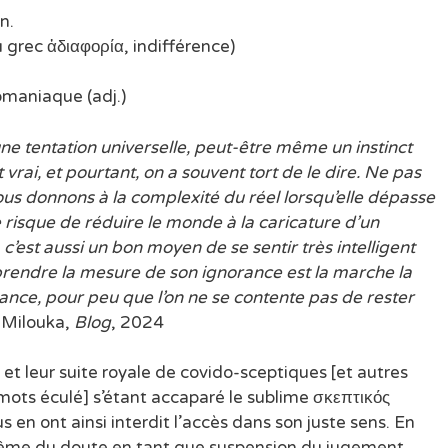
n.
grec ἀδιαφορία, indifférence)
maniaque (adj.)
e tentation universelle, peut-être même un instinct
t vrai, et pourtant, on a souvent tort de le dire. Ne pas
ous donnons à la complexité du réel lorsqu’elle dépasse
 risque de réduire le monde à la caricature d’un
’est aussi un bon moyen de se sentir très intelligent
prendre la mesure de son ignorance est la marche la
ssance, pour peu que l’on ne se contente pas de rester
Milouka,
Blog
, 2024
et leur suite royale de covido-sceptiques [et autres
mots éculé] s’étant accaparé le sublime σκεπτικός
us en ont ainsi interdit l’accès dans son juste sens. En
 même du doute en tant que suspension du jugement