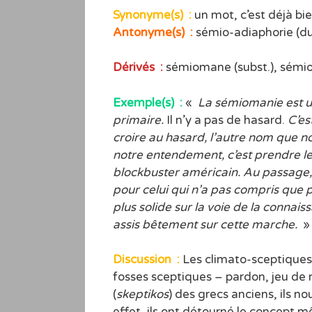
Synonyme(s) :
un mot, c’est déjà bie
Antonyme(s) :
sémio-adiaphorie (du 
Dérivés :
sémiomane (subst.), sémio
Exemple(s) :
«
La sémiomanie est un
primaire.
Il n’y a pas de hasard.
C’es
croire au hasard, l’autre nom que n
notre entendement, c’est prendre le
blockbuster américain. Au passage, c
pour celui qui n’a pas compris que 
plus solide sur la voie de la connai
assis bêtement sur cette marche.
» 
Discussion :
Les climato-sceptiques 
fosses sceptiques – pardon, jeu de 
(
skeptikos
) des grecs anciens, ils no
effet, ils ont détourné le concept