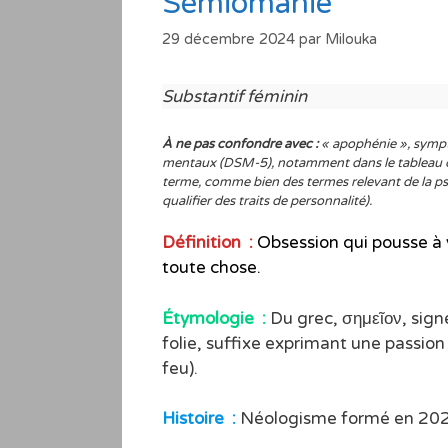
Sémiomanie
29 décembre 2024
par
Milouka
Substantif féminin
À ne pas confondre avec :
« apophénie », sympt
mentaux (DSM-5), notamment dans le tableau cli
terme, comme bien des termes relevant de la psyc
qualifier des traits de personnalité).
Définition :
Obsession qui pousse à 
toute chose.
Étymologie :
Du grec, σημεῖον, signe
folie, suffixe exprimant une passion
feu).
Histoire :
Néologisme formé en 20