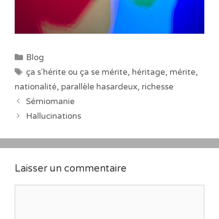
Catégories
Blog
Étiquettes
ça s'hérite ou ça se mérite
,
héritage
,
mérite
,
nationalité
,
parallèle hasardeux
,
richesse
Sémiomanie
Hallucinations
Laisser un commentaire
Commentaire