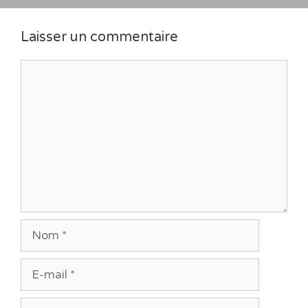
Laisser un commentaire
Commentaire
Nom
E-
mail
Site